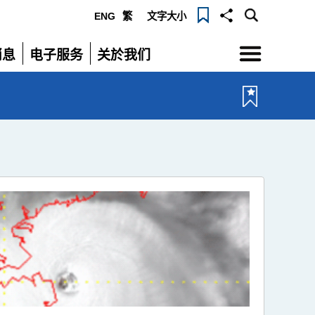
ENG
繁
文字大小
选
消息
电子服务
关於我们
单
展
展
开
开