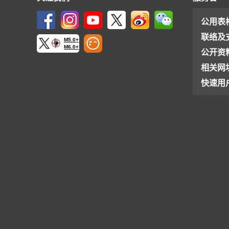
公用表
联络及
M5.0+
M6.0+
公开资
相关网
快速用