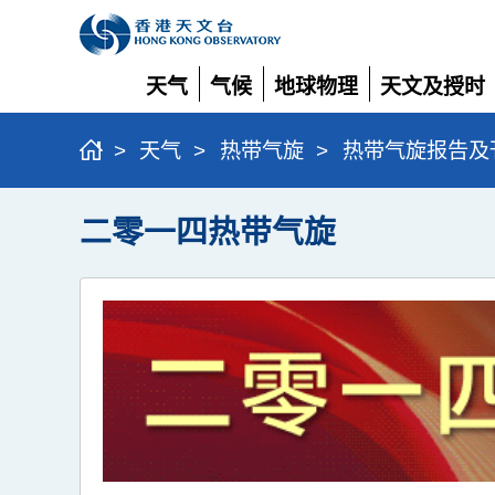
天气
气候
地球物理
天文及授时
展
展
展
展
开
开
开
开
>
天气
>
热带气旋
>
热带气旋报告及
二零一四热带气旋