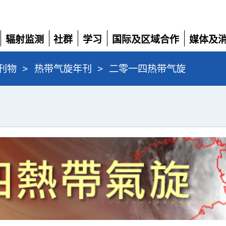
辐射监测
社群
学习
国际及区域合作
媒体及
展
展
展
展
展
开
开
开
开
开
刊物
>
热带气旋年刊
>
二零一四热带气旋