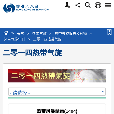
个
语
搜
分
选
人
言
寻
享
单
版
网
站
>
天气
>
热带气旋
>
热带气旋报告及刊物
>
热带气旋年刊
>
二零一四热带气旋
二零一四热带气旋
热带风暴琵琶(1404)