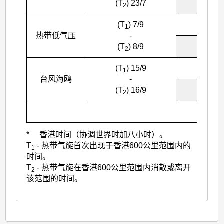
2200
(T
) 23/7
2
(T
) 7/9
0800
1
热带低气压
-
1400
(T
) 8/9
2
(T
) 15/9
0900
1
台风海鸥
-
1900
(T
) 16/9
2
* 香港时间（协调世界时加八小时）。
T
- 热带气旋首次出现于香港600公里范围内的
1
时间。
T
- 热带气旋在香港600公里范围内消散或离开
2
该范围的时间。