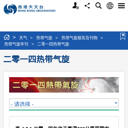
个
语
搜
分
选
人
言
寻
享
单
版
网
站
>
天气
>
热带气旋
>
热带气旋报告及刊物
>
热带气旋年刊
>
二零一四热带气旋
二零一四热带气旋