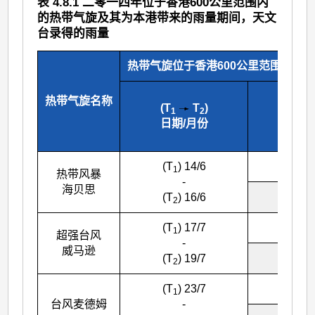
表 4.8.1 二零一四年位于香港600公里范围内
的热带气旋及其为本港带来的雨量期间，天文
台录得的雨量
热带气旋位于香港600公里范围内的
热带气旋名称
(T
T
)
1
2
时间*
日期/月份
(T
) 14/6
0800
1
热带风暴
-
海贝思
0200
(T
) 16/6
2
(T
) 17/7
1600
1
超强台风
-
威马逊
0700
(T
) 19/7
2
(T
) 23/7
1900
1
台风麦德姆
-