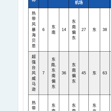
机场
热
带
东
风
东
南
暴
6
14
27
东
38
南
偏
海
东
贝
思
超
东
强
南,
东
台
东
南
风
7
36
45
东
63
南
偏
威
偏
东
马
东
逊
热
东
东
东
带
南
南
北