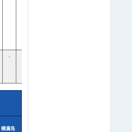
-
-
横澜岛