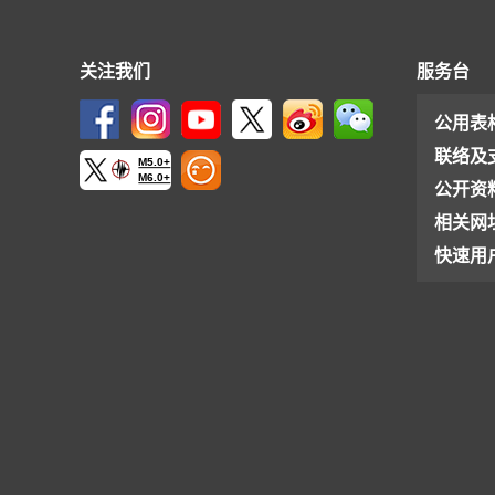
关注我们
服务台
公用表
联络及
M5.0+
M6.0+
公开资
相关网
快速用