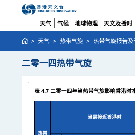
天气
气候
地球物理
天文及授时
展
展
展
展
开
开
开
开
>
天气
>
热带气旋
>
热带气旋报告及
二零一四热带气旋
表 4.7 二零一四年当热带气旋影响香港
当最接近香港时
热带