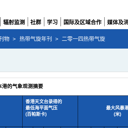
辐射监测
社群
学习
国际及区域合作
媒体及
展
展
展
展
展
开
开
开
开
开
刊物
>
热带气旋年刊
>
二零一四热带气旋
时本港的气象观测摘要
香港天文台录得的
最低海平面气压
最大风暴
(百帕斯卡)
(米)