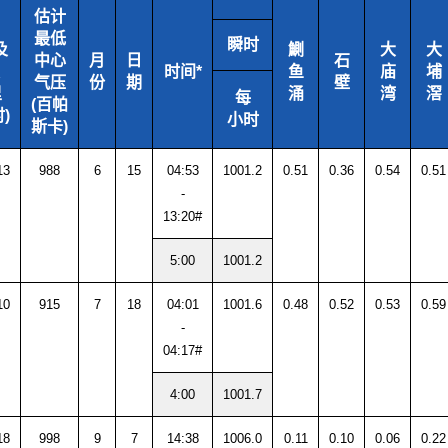
估计
最低
瞬时
及
鰂
大
大
中心
月
日
石
时间*
鱼
庙
埔
气压
份
期
壁
里
涌
湾
滘
每
(百帕
)
小时
斯卡)
13
988
6
15
04:53
1001.2
0.51
0.36
0.54
0.51
-
13:20#
5:00
1001.2
10
915
7
18
04:01
1001.6
0.48
0.52
0.53
0.59
-
04:17#
4:00
1001.7
18
998
9
7
14:38
1006.0
0.11
0.10
0.06
0.22