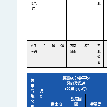
低气
北
压
台风
9
16
00
西南
370
西
海鸥
偏南
北
偏
西
最高60分钟平均
热
风向及风速
带
(公里每小时)
气
月
旋
份
香港国
名
京士柏
际
横澜岛
称