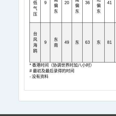
低
9
20
36
41
偏
偏
偏
气
东
东
东
压
台
风
东
9
49
东
63
东
81
海
南
鸥
* 香港时间（协调世界时加八小时）
# 最初及最后录得的时间
- 没有资料