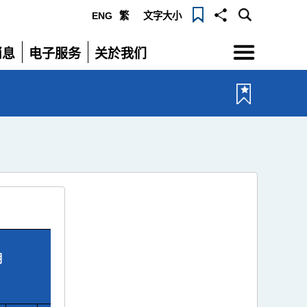
ENG
繁
文字大小
选
消息
电子服务
关於我们
单
展
展
开
开
潮