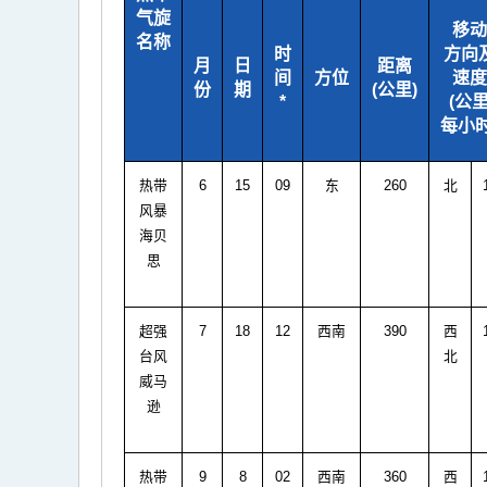
气旋
移动
名称
时
方向
月
日
距离
间
方位
速度
份
期
(公里)
*
(公
每小时
热带
6
15
09
东
260
北
风暴
海贝
思
超强
7
18
12
西南
390
西
台风
北
威马
逊
热带
9
8
02
西南
360
西