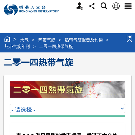
个
语
搜
分
选
人
言
寻
享
单
版
网
站
>
天气
>
热带气旋
>
热带气旋报告及刊物
>
热带气旋年刊
>
二零一四热带气旋
二零一四热带气旋