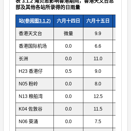
表 3.1.2 海贝思影响香港期间，香港天文台总
部及其他各站所录得的日雨量
站
(参阅图3.1.2)
六月十四日
六月十五日
总雨量(
香港天文台
微量
9.9
9.
香港国际机场
0.0
6.6
6.
长洲
0.0
11.0
11
H23 香港仔
0.5
9.0
9.
N05 粉岭
0.0
8.0
8.
N13 粮船湾
0.0
12.5
12
K04 佐敦谷
0.0
11.5
11
N06 葵涌
0.0
7.5
7.