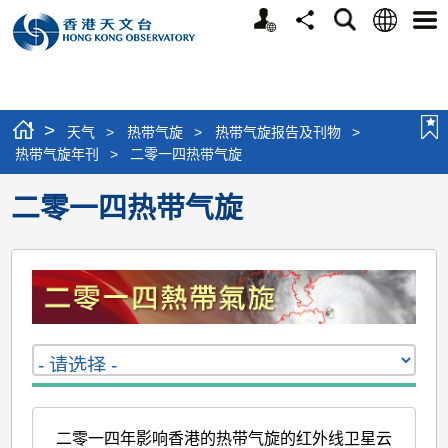
个
语
搜
分
选
人
言
寻
享
单
版
网
站
>
天气
>
热带气旋
>
热带气旋报告及刊物
>
热带气旋年刊
>
二零一四热带气旋
二零一四热带气旋
二零一四年影响香港的热带气旋的红外线卫星云