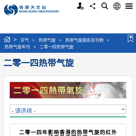
个
语
搜
分
选
人
言
寻
享
单
版
网
站
>
天气
>
热带气旋
>
热带气旋报告及刊物
>
热带气旋年刊
>
二零一四热带气旋
二零一四热带气旋
二零一四年影响香港的热带气旋的红外