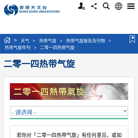
个
语
搜
分
选
人
言
寻
享
单
版
网
站
>
天气
>
热带气旋
>
热带气旋报告及刊物
>
热带气旋年刊
>
二零一四热带气旋
二零一四热带气旋
若你对「二零一四热带气旋」有任何意见，或如