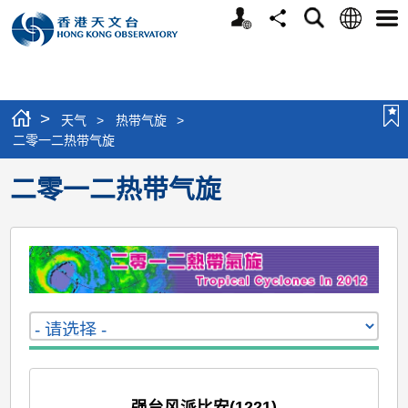
个
语
搜
分
选
人
言
寻
享
单
版
网
站
>
天气
>
热带气旋
>
二零一二热带气旋
二零一二热带气旋
强台风派比安(1221)