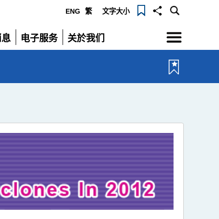
ENG
繁
文字大小
选
消息
电子服务
关於我们
单
展
展
开
开