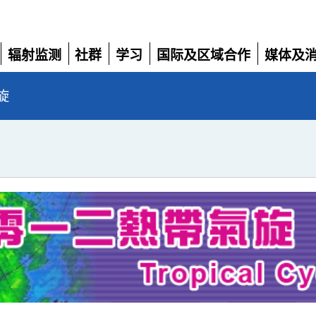
辐射监测
社群
学习
国际及区域合作
媒体及
展
展
展
展
展
开
开
开
开
开
旋