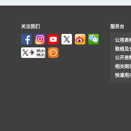
关注我们
服务台
公用表
联络及
M5.0+
M6.0+
公开资
相关网
快速用