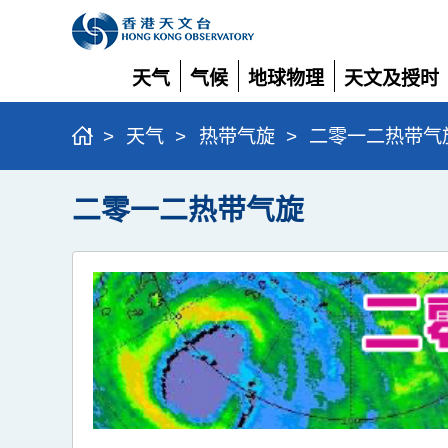
天气
气候
地球物理
天文及授时
展
展
展
展
开
开
开
开
>
天气
>
热带气旋
>
二零一二热带气
二零一二热带气旋