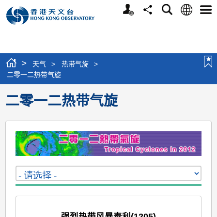
个
语
搜
分
选
人
言
寻
享
单
版
网
站
>
天气
>
热带气旋
>
二零一二热带气旋
二零一二热带气旋
强烈热带风暴泰利(1205)