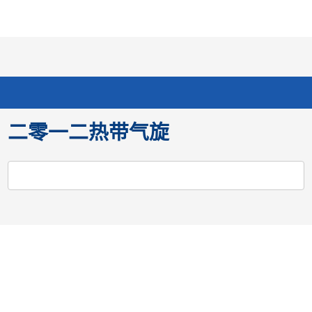
个
分
搜
语
选
人
享
寻
言
单
版
网
站
二零一二热带气旋