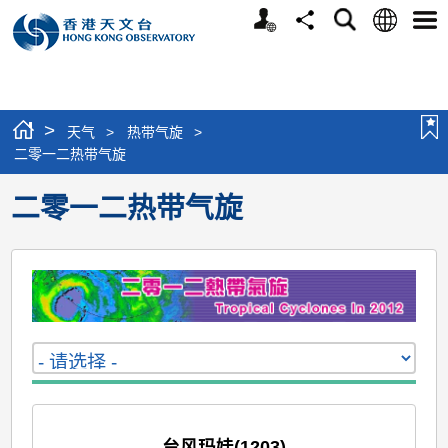
个
语
搜
分
选
人
言
寻
享
单
版
网
站
>
天气
>
热带气旋
>
二零一二热带气旋
二零一二热带气旋
台风玛娃(1203)