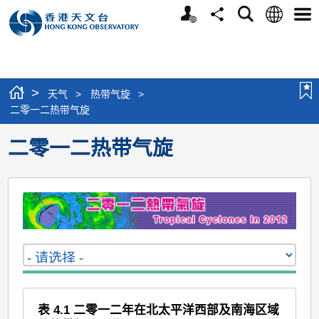
个
语
搜
分
选
人
言
寻
享
单
版
网
站
>
天气
>
热带气旋
>
二零一二热带气旋
二零一二热带气旋
表 4.1 二零一二年在北太平洋西部及南海区域