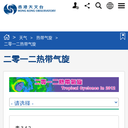
个
语
搜
分
选
人
言
寻
享
单
版
网
站
>
天气
>
热带气旋
>
二零一二热带气旋
二零一二热带气旋