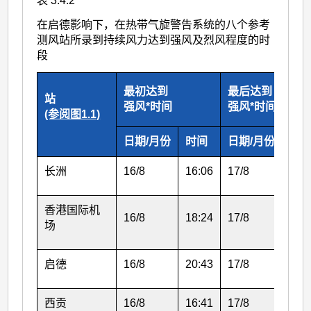
表 3.4.2
在启德影响下，在热带气旋警告系统的八个参考
测风站所录到持续风力达到强风及烈风程度的时
段
最初达到
最后达到
站
强风*时间
强风*时间
(参阅图1.1)
日期/月份
时间
日期/月份
时
长洲
16/8
16:06
17/8
14:
香港国际机
16/8
18:24
17/8
12:
场
启德
16/8
20:43
17/8
02:
西贡
16/8
16:41
17/8
02: