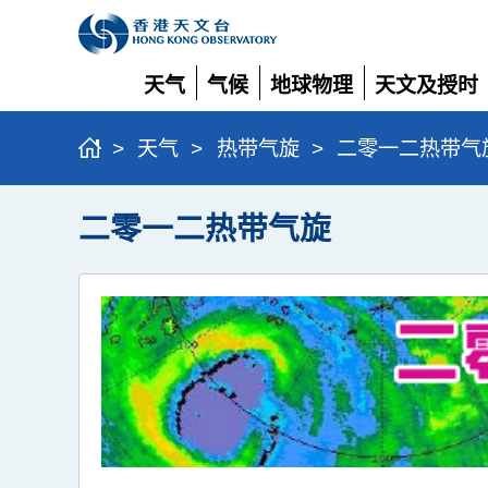
天气
气候
地球物理
天文及授时
展
展
展
展
开
开
开
开
>
天气
>
热带气旋
>
二零一二热带气
二零一二热带气旋