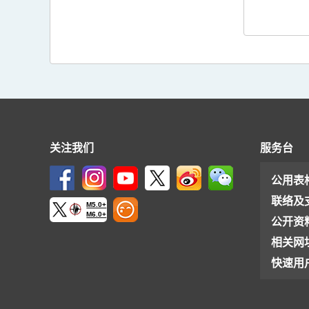
关注我们
服务台
公用表
联络及
M5.0+
M6.0+
公开资
相关网
快速用