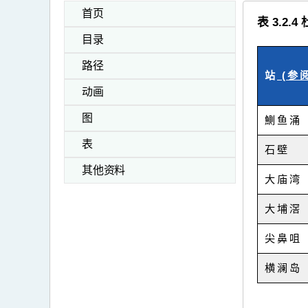
首页
表 3.
目录
路径
站
(参阅
动画
图
鰂鱼涌
表
石壁
其他资料
大庙湾
大埔滘
尖鼻咀
横澜岛