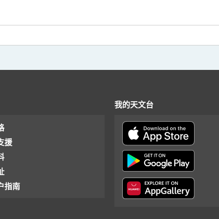
我的天文台
格
支援
料
址
户指南