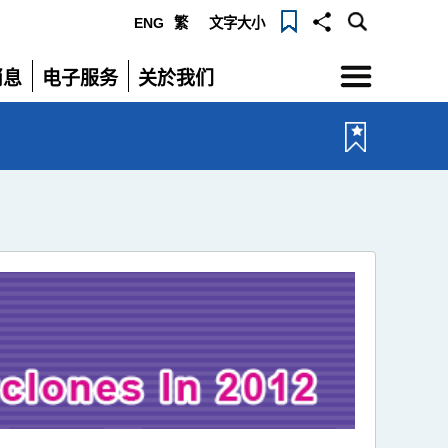
ENG
繁
文字大小
选
消息
电子服务
关於我们
单
展
展
开
开