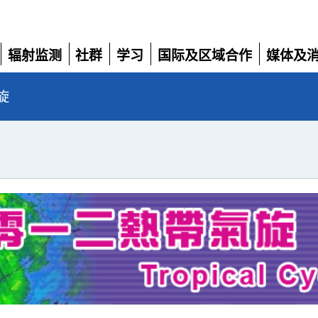
辐射监测
社群
学习
国际及区域合作
媒体及
展
展
展
展
展
开
开
开
开
开
旋