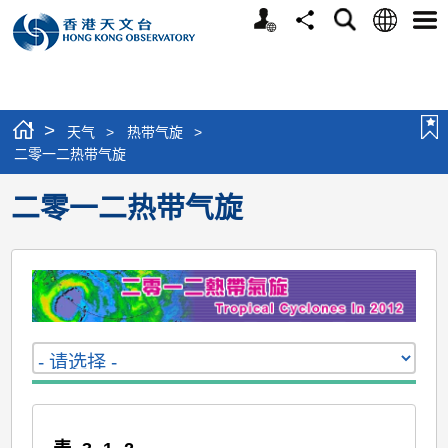
个
语
搜
分
选
人
言
寻
享
单
版
网
站
>
天气
>
热带气旋
>
二零一二热带气旋
二零一二热带气旋