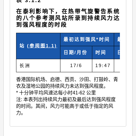
表 3.1.2
在泰利影响下，在热带气旋警告系统
的八个参考测风站所录到持续风力达
到强风程度的时段
最初达到强风*时间
最后达
站
(参阅图1.1)
日期/月份
时间
日期/
长洲
17/6
19:47
18/
香港国际机场、启德、西贡、沙田、打鼓岭、青
衣及湿地公园的持续风力未达到强风程度。
* 十分钟平均风速达每小时41-62 公里
注: 本表列出持续风力最初及最后达到强风程度
的时间。其间，风力可能高于或低于指定的风
力。