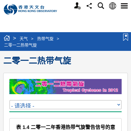
个
语
搜
分
选
人
言
寻
享
单
版
网
站
>
天气
>
热带气旋
>
二零一二热带气旋
二零一二热带气旋
表 1.4 二零一二年香港热带气旋警告信号的意