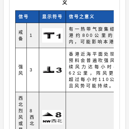
义
信号
显示符号
信号之意义
有一热带气旋集结于香
戒
1
港约800公里的范围
备
内，可能影响本港。
香港近海平面处现正或
预料会普遍吹强风，持
强
续风力达每小时41至
3
风
62公里，阵风更可能
超过每小时110公里，
且风势可能持续。
西
北
烈
8
风
西
或
北