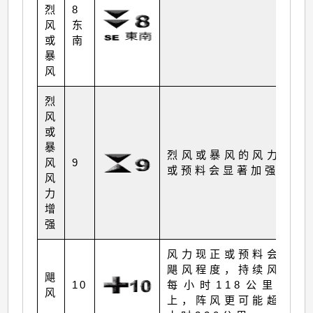
烈
8
风
东
或
南
暴
风
烈
风
或
暴
烈风或暴风的风力现正
风
9
或预料会显著加强。
风
力
增
强
风力现正或预料会达到
飓风程度，持续风力达
飓
10
每小时118公里或以
风
上，阵风更可能超过每