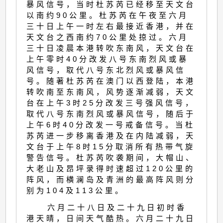
暴风信号，当时杜苏芮已经移至天文台
以南约90公里。杜苏芮在午夜至六月
三十日上午一时左右最接近香港，并在
天文台之西南约70公里处掠过。六月
三十日凌晨本港转吹东南风，天文台在
上午零时40分改发八号东南烈风或暴
风信号，取代八号东北烈风或暴风信
号。随著杜苏芮在澳门以西登陆，本港
转吹南至东南风，风势逐渐减弱，天文
台在上午3时25分改发三号强风信号，
取代八号东南烈风或暴风信号，随后于
上午6时40分改发一号戒备信号。当杜
苏芮进一步移离香港及在内陆减弱，天
文台于上午8时15分取消所有热带气旋
警告信号。杜苏芮吹袭期间，大帽山、
大老山及昂坪录得时速超过120公里的
阵风，而横澜岛及青洲的最高阵风则分
别为104及113公里。
六月二十八日及二十九日初时香
港天晴，日间天气酷热。六月二十九日