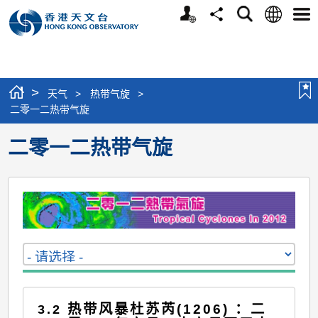
个
语
搜
分
选
人
言
寻
享
单
版
网
站
>
天气
>
热带气旋
>
二零一二热带气旋
二零一二热带气旋
热带风暴杜苏芮(1206) ：二
3.2