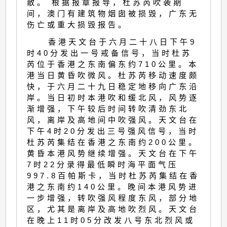
散。 根据报章报导，杜苏芮吹袭期
间，澳门有建筑物烟囱被损毁，广东无
伤亡或重大损毁报告。
香港天文台于六月二十八日下午9
时40分发出一号戒备信号，当时杜苏
芮位于香港之东南偏东约710公里。本
港当日黄昏吹微风。杜苏芮移动速度颇
快，于六月二十九日稳定地移向广东沿
岸。当日初时本港吹和缓北风，风势逐
渐增强，下午较后时间转吹清劲东北
风，离岸及高地间中吹强风。天文台在
下午4时20分发出三号强风信号，当时
杜苏芮集结在香港之东南约200公里。
黄昏本港风势继续增强。天文台在下午
7时22分录得最低瞬时海平面气压
997.8百帕斯卡，当时杜苏芮集结在香
港之东南约140公里。晚间本港风势进
一步增强，转吹强风程度东风，部分地
区，尤其是离岸及高地吹烈风。天文台
在晚上11时05分改发八号东北烈风或