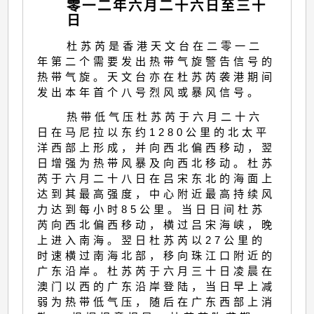
零一二年六月二十六日至三十
日
杜苏芮是香港天文台在二零一二
年第二个需要发出热带气旋警告信号的
热带气旋。天文台亦在杜苏芮袭港期间
发出本年首个八号烈风或暴风信号。
热带低气压杜苏芮于六月二十六
日在马尼拉以东约1280公里的北太平
洋西部上形成，并向西北偏西移动，翌
日增强为热带风暴及向西北移动。杜苏
芮于六月二十八日在吕宋东北的海面上
达到其最高强度，中心附近最高持续风
力达到每小时85公里。当日日间杜苏
芮向西北偏西移动，横过吕宋海峡，晚
上进入南海。翌日杜苏芮以27公里的
时速横过南海北部，移向珠江口附近的
广东沿岸。杜苏芮于六月三十日凌晨在
澳门以西的广东沿岸登陆，当日早上减
弱为热带低气压，随后在广东西部上消