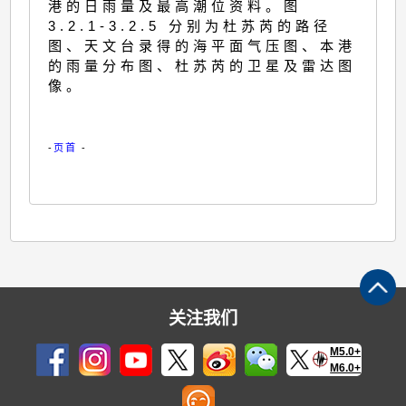
港的日雨量及最高潮位资料。图
3.2.1-3.2.5 分别为杜苏芮的路径
图、天文台录得的海平面气压图、本港
的雨量分布图、杜苏芮的卫星及雷达图
像。
-
页首
-
关注我们
M5.0+
M6.0+