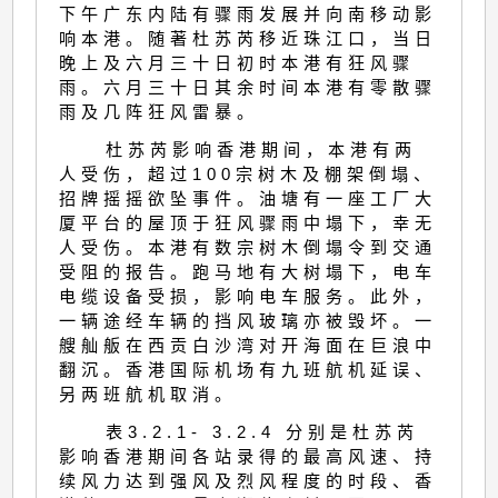
下午广东内陆有骤雨发展并向南移动影
响本港。随著杜苏芮移近珠江口，当日
晚上及六月三十日初时本港有狂风骤
雨。六月三十日其余时间本港有零散骤
雨及几阵狂风雷暴。
杜苏芮影响香港期间，本港有两
人受伤，超过100宗树木及棚架倒塌、
招牌摇摇欲坠事件。油塘有一座工厂大
厦平台的屋顶于狂风骤雨中塌下，幸无
人受伤。本港有数宗树木倒塌令到交通
受阻的报告。跑马地有大树塌下，电车
电缆设备受损，影响电车服务。此外，
一辆途经车辆的挡风玻璃亦被毁坏。一
艘舢舨在西贡白沙湾对开海面在巨浪中
翻沉。香港国际机场有九班航机延误、
另两班航机取消。
表3.2.1- 3.2.4 分别是杜苏芮
影响香港期间各站录得的最高风速、持
续风力达到强风及烈风程度的时段、香