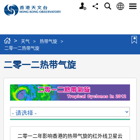
个
语
搜
分
选
人
言
寻
享
单
版
网
站
>
天气
>
热带气旋
>
二零一二热带气旋
二零一二热带气旋
二零一二年影响香港的热带气旋的红外线卫星云