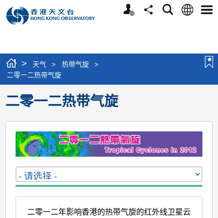
个
语
搜
分
选
人
言
寻
享
单
版
网
站
>
天气
>
热带气旋
>
二零一二热带气旋
二零一二热带气旋
二零一二年影响香港的热带气旋的红外线卫星云