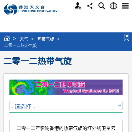
个
语
搜
分
选
人
言
寻
享
单
版
网
站
>
天气
>
热带气旋
>
二零一二热带气旋
二零一二热带气旋
二零一二年影响香港的热带气旋的红外线卫星云