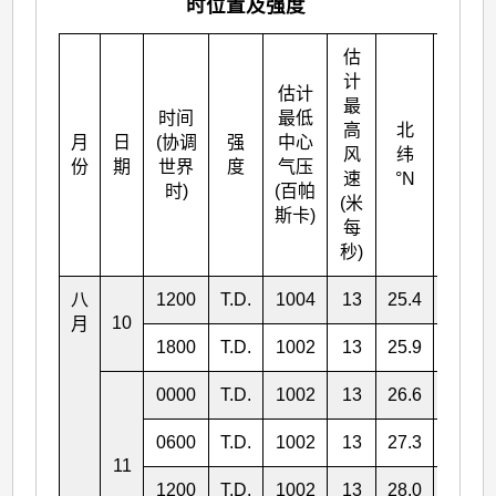
时位置及强度
估
计
估计
最
时间
最低
高
北
月
日
(协调
强
中心
东经
风
纬
份
期
世界
度
气压
°E
速
°N
时)
(百帕
(米
斯卡)
每
秒)
八
1200
T.D.
1004
13
25.4
136.5
10
月
1800
T.D.
1002
13
25.9
136.4
0000
T.D.
1002
13
26.6
136.6
0600
T.D.
1002
13
27.3
137.2
11
1200
T.D.
1002
13
28.0
137.7