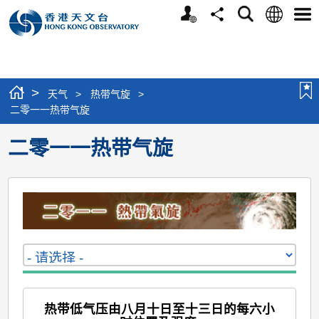
个
语
搜
分
选
人
言
寻
享
单
版
网
站
>
天气
>
热带气旋
>
二零一一热带气旋
二零一一热带气旋
热带低气压由八月十日至十三日的每六小