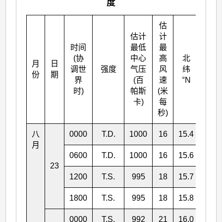
度
估
估计
计
时间
最低
最
(协
中心
高
北
月
日
东
调世
强度
气压
风
纬
份
期
°E
界
(百
速
°N
时)
帕斯
(米
卡)
每
秒)
八
0000
T.D.
1000
16
15.4
127.
月
0600
T.D.
1000
16
15.6
127.
23
1200
T.S.
995
18
15.7
127.
1800
T.S.
995
18
15.8
127.
0000
T.S.
992
21
16.0
127.