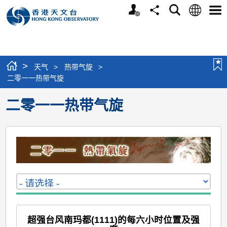
个
语
搜
分
选
人
言
寻
享
单
版
网
站
>
天气
>
热带气旋
>
二零一一热带气旋
二零一一热带气旋
超强台风南玛都(1111)的每六小时位置及强