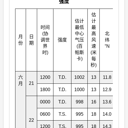
强度
估
估计
计
时间
最低
最
(协
中心
高
北
月
日
东经
调世
强度
气压
风
纬
份
期
°E
界
(百
速
°N
时)
帕斯
(米
卡)
每
秒)
六
1200
T.D.
1002
13
11.8
131.
21
月
1800
T.D.
1000
13
12.9
130.
0000
T.D.
998
16
13.6
129.
0600
T.S.
995
18
14.0
128.
22
1200
T.S.
995
18
14.3
128.