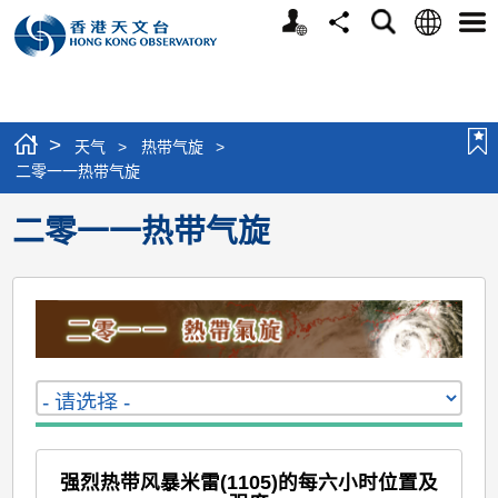
个
语
搜
分
选
人
言
寻
享
单
版
网
站
>
天气
>
热带气旋
>
二零一一热带气旋
二零一一热带气旋
强烈热带风暴米雷(1105)的每六小时位置及