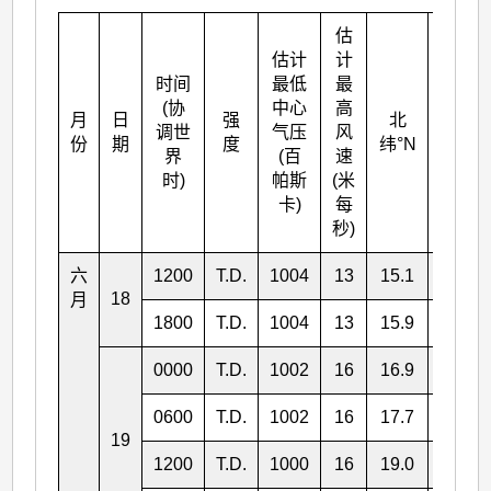
估
估计
计
时间
最低
最
(协
中心
高
月
日
强
北
东
调世
气压
风
份
期
度
纬°N
经°E
界
(百
速
时)
帕斯
(米
卡)
每
秒)
六
1200
T.D.
1004
13
15.1
124.9
18
月
1800
T.D.
1004
13
15.9
124.5
0000
T.D.
1002
16
16.9
124.2
0600
T.D.
1002
16
17.7
123.5
19
1200
T.D.
1000
16
19.0
122.2