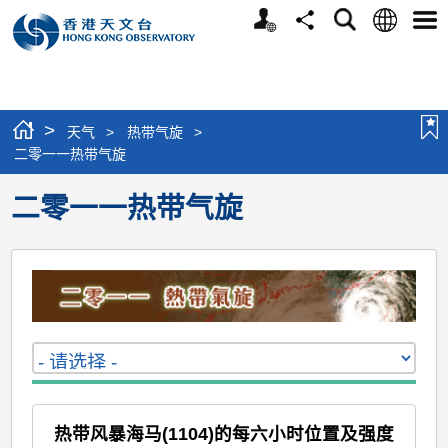
个
语
搜
分
选
人
言
寻
享
单
版
网
站
>
天气
>
热带气旋
>
二零一一热带气旋
二零一一热带气旋
热带风暴海马(1104)的每六小时位置及强度