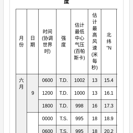
度
估
计
估计
最
时间
最低
高
北
月
日
(协调
强
中心
东经
风
纬
份
期
世界
度
气压
°E
速
°N
时)
(百帕
(米
斯卡)
每
秒)
六
0600
T.D.
1002
13
15.4
119.4
月
9
1200
T.D.
1000
13
16.1
118.6
1800
T.D.
998
16
17.3
117.9
0000
T.S.
995
18
18.9
117.6
0600
T.S.
995
18
20.2
117.1