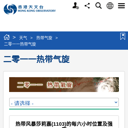
个
语
搜
分
选
人
言
寻
享
单
版
网
站
>
天气
>
热带气旋
>
二零一一热带气旋
二零一一热带气旋
热带风暴莎莉嘉(1103)的每六小时位置及强