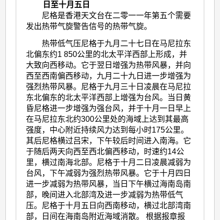
日至十月五日
尼格是香港天文台在二零一一年第五个需要
发出热带气旋警告信号的热带气旋。
热带低气压尼格于九月二十七日在马尼拉东
北偏东约1 850公里的北太平洋西部上形成，并
大致向西移动。它于翌日增强为热带风暴，并向
西至西南偏西移动，九月二十九日进一步增强为
强烈热带风暴。尼格于九月三十日凌晨在马尼拉
东北偏东的北太平洋西部上增强为台风。当日黄
昏尼格进一步增强为强台风，并于十月一日早上
在马尼拉东北约300公里处的海域上达到其最高
强度，中心附近持续风力达到每小时175公里。
其后尼格横过吕宋，下午较后时间进入南海。它
于随后两天向西至西北偏西移动，时速约14公
里，横过南海北部。尼格于十月二日凌晨减弱为
台风，下午减弱为强烈热带风暴。它于十月四日
进一步减弱为热带风暴，当日下午横过海南岛南
部，晚间进入北部湾及进一步减弱为热带低气
压。尼格于十月五日向西南移动，横过北部湾南
部，日间在海南岛附近海域消散。 根据报章报