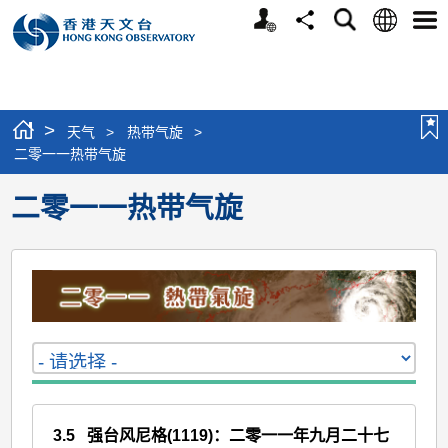
个
语
搜
分
选
人
言
寻
享
单
版
网
站
>
天气
>
热带气旋
>
二零一一热带气旋
二零一一热带气旋
3.5
强台风尼格(1119)：二零一一年九月二十七