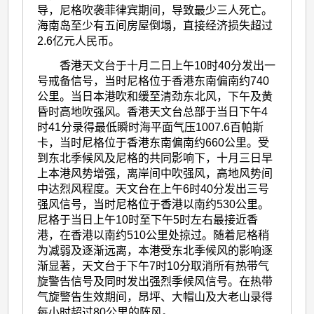
导，尼格吹袭菲律宾期间，导致最少三人死亡。
海南岛至少有五间房屋倒塌，直接经济损失超过
2.6亿元人民币。
香港天文台于十月二日上午10时40分发出一
号戒备信号，当时尼格位于香港东南偏南约740
公里。当日本港吹和缓至清劲东北风，下午及黄
昏时高地吹强风。香港天文台总部于当日下午4
时41分录得最低瞬时海平面气压1007.6百帕斯
卡，当时尼格位于香港东南偏南约660公里。受
到东北季候风及尼格的共同影响下，十月三日早
上本港风势增强，离岸间中吹强风，高地风势间
中达烈风程度。天文台在上午6时40分发出三号
强风信号，当时尼格位于香港以南约530公里。
尼格于当日上午10时至下午5时左右最接近香
港，在香港以南约510公里处掠过。随着尼格稍
为减弱及逐渐远离，本港受东北季候风的影响逐
渐显著，天文台于下午7时10分取消所有热带气
旋警告信号及同时发出强烈季候风信号。在热带
气旋警告生效期间，昂坪、大帽山及大老山录得
每小时超过80公里的阵风。