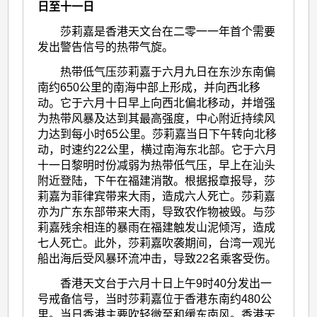
日至十一日
莎莉嘉是香港天文台在二零一一年首个需要
发出警告信号的热带气旋。
热带低气压莎莉嘉于六月九日在东沙东南偏
南约650公里的南海中部上形成，并向西北移
动。它于六月十日早上向西北偏北移动，并增强
为热带风暴及达到其最高强度，中心附近持续风
力达到每小时65公里。莎莉嘉当日下午转向北移
动，时速约22公里，横过南海东北部。它于六月
十一日黎明时份减弱为热带低气压，早上在汕头
附近登陆，下午在福建消散。根据报章报导，莎
莉嘉为菲律宾带来大雨，造成六人死亡。莎莉嘉
亦为广东东部带来大雨，导致农作物被毁。与莎
莉嘉残余相连的暴雨在福建触发山泥倾泻，造成
七人死亡。此外，莎莉嘉吹袭期间，台湾一观光
船出海后受风暴环流冲击，导致22名乘客受伤。
香港天文台于六月十日上午9时40分发出一
号戒备信号，当时莎莉嘉位于香港东南约480公
里。当日香港主要吹轻微至和缓东南风。香港天