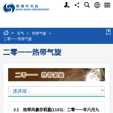
个
语
搜
分
选
人
言
寻
享
单
版
网
站
>
天气
>
热带气旋
>
二零一一热带气旋
二零一一热带气旋
3.1 热带风暴莎莉嘉(1103)：二零一一年六月九