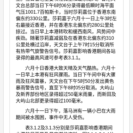
文台总部当日下午6时06分录得最低瞬时海平面
气压1001.7百帕斯卡，当时莎莉嘉位于香港东南
偏东约330公里。莎莉嘉于六月十一日上午3时左
右最接近香港，并在香港东北偏东约280公里处
掠过。当日早上本港转吹和缓西南风，风势间中
疾劲。随著莎莉嘉减弱及在香港东北偏东约310
公里处横过沿岸，天文台于上午7时15分取消所
有热带气旋警告信号。莎莉嘉影响香港期间各站
录得的最高风速可参考表3.1.1。
六月十日香港大致天晴及天气酷热。六月十
一日早上本港有狂风骤雨。当日下午间中有大骤
雨及狂风雷暴，天文台在下午5时50分发出黄色
暴雨警告信号，直至下午8时05分取消。大屿山
及新界部份地区录得超过50毫米雨量，而新田及
大屿山北部更录得超过100毫米。
六月十一日下午，落马洲有一辆小巴在大雨
期间被水围困，事件中无人受伤。
表3.1.2及3.1.3分别是莎莉嘉影响香港期间