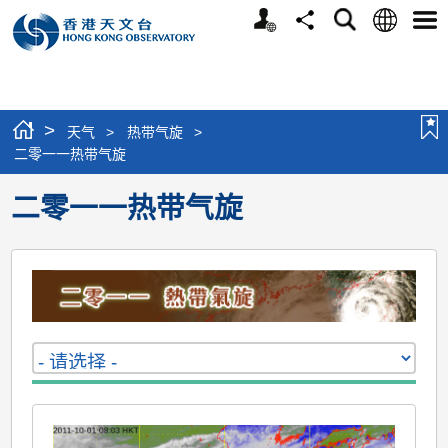
个
语
搜
分
选
人
言
寻
享
单
版
网
站
>
天气
>
热带气旋
>
二零一一热带气旋
二零一一热带气旋