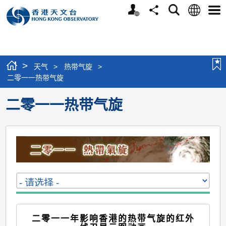
个
语
搜
分
选
人
言
寻
享
单
版
网
站
>
天气
>
热带气旋
>
二零一一热带气旋
二零一一热带气旋
二零一一年影响香港的热带气旋的红外