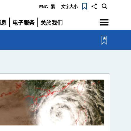
ENG
繁
文字大小
选
消息
电子服务
关於我们
单
展
展
开
开