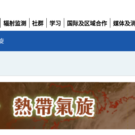
辐射监测
社群
学习
国际及区域合作
媒体及
展
展
展
展
展
开
开
开
开
开
旋