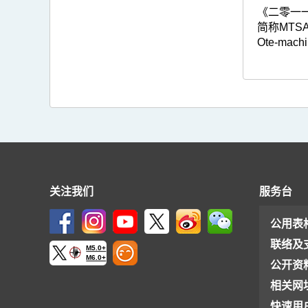
《二零一一热
简称MTSA
Ote-machi
关注我们
服务台
公用表
联络及
M5.0+
M6.0+
公开资
相关网
快速用