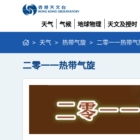
天气
气候
地球物理
天文及授时
展
展
展
展
开
开
开
开
>
天气
>
热带气旋
>
二零一一热带气
二零一一热带气旋