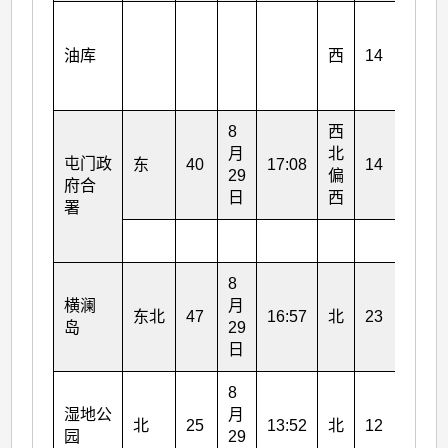
8
月
油库
西
14
30
日
8
西
8
月
北
月
屯门政
东
40
17:08
14
29
偏
30
府合
日
西
日
署
8
8
横澜
月
月
东北
47
16:57
北
23
岛
29
30
日
日
8
8
湿地公
月
月
北
25
13:52
北
12
园
29
29