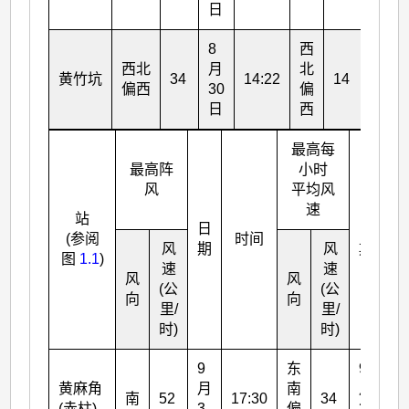
日
日
8
西
8
西北
月
北
月
黄竹坑
34
14:22
14
偏西
30
偏
30
日
西
日
最高每
最高阵
小时
风
平均风
速
站
日
日
(参阅
时间
风
期
风
期
图
1.1
)
速
速
风
风
(公
(公
向
向
里/
里/
时)
时)
9
东
9
黄麻角
月
南
月
南
52
17:30
34
18
(赤柱)
3
偏
3