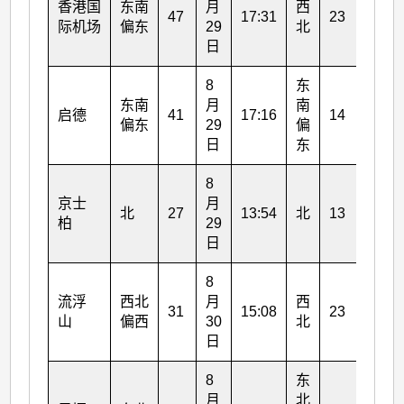
香港国
东南
月
西
月
47
17:31
23
际机场
偏东
29
北
29
日
日
8
东
8
东南
月
南
月
启德
41
17:16
14
偏东
29
偏
29
日
东
日
8
8
京士
月
月
北
27
13:54
北
13
柏
29
29
日
日
8
8
流浮
西北
月
西
月
31
15:08
23
山
偏西
30
北
30
日
日
8
东
8
月
北
月