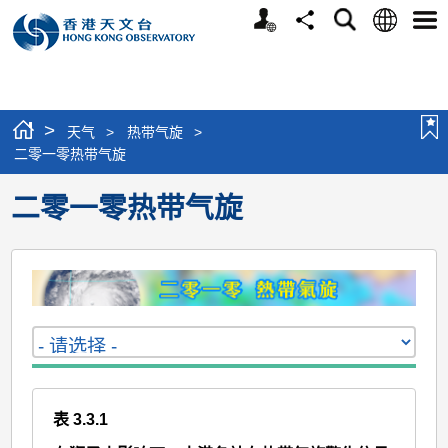
个
语
搜
分
选
人
言
寻
享
单
版
网
站
>
天气
>
热带气旋
>
二零一零热带气旋
二零一零热带气旋
表 3.3.1