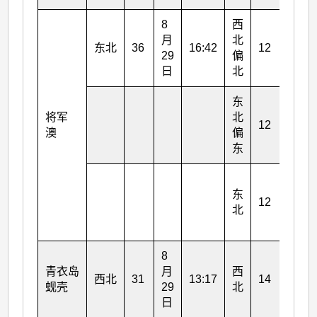
8
西
8
月
北
月
东北
36
16:42
12
29
偏
29
日
北
日
东
8
将军
北
月
12
澳
偏
29
东
日
8
东
月
12
北
29
日
8
8
青衣岛
月
西
月
西北
31
13:17
14
蚬壳
29
北
29
日
日