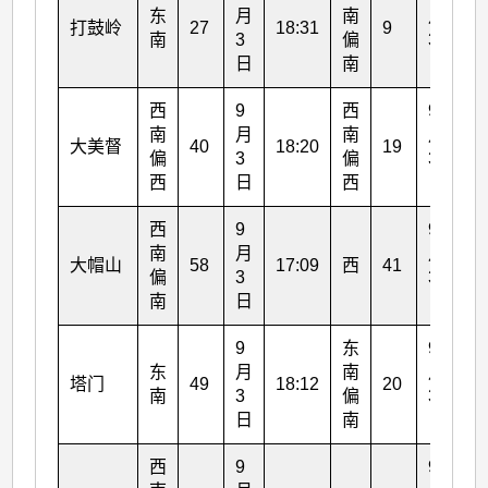
东
月
南
月
打鼓岭
27
18:31
9
19
南
3
偏
3
日
南
日
西
9
西
9
南
月
南
月
大美督
40
18:20
19
14
偏
3
偏
3
西
日
西
日
西
9
9
南
月
月
大帽山
58
17:09
西
41
3:
偏
3
3
南
日
日
9
东
9
东
月
南
月
塔门
49
18:12
20
18
南
3
偏
3
日
南
日
西
9
9