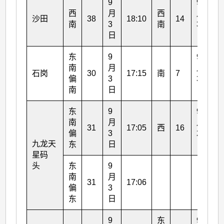
9
9
西
月
西
月
沙田
38
18:10
14
14
南
3
南
3
日
日
东
9
9
南
月
月
石岗
30
17:15
南
7
13
偏
3
3
南
日
日
东
9
9
南
月
月
31
17:05
西
16
22
偏
3
2
九龙天
东
日
日
星码
头
东
9
南
月
31
17:06
偏
3
东
日
9
东
9