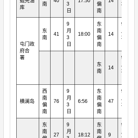
蚬壳
油
40
17:50
14
13
南
3
偏
3
库
日
南
日
9
东
9
东
月
南
月
41
18:00
14
13
南
3
偏
3
屯门政
日
南
日
府合
署
9
东
月
14
18
南
3
日
西
9
东
9
南
月
南
月
横澜岛
76
6:56
47
18
偏
3
偏
3
南
日
南
日
东
9
东
9
南
月
南
月
27
18:12
9
13