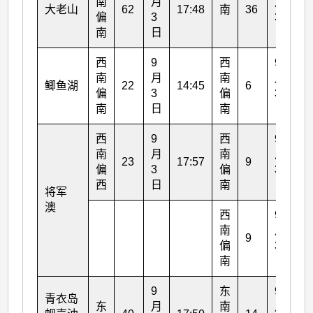
南
月
月
大老山
62
17:48
南
36
18
偏
3
3
南
日
日
西
9
西
9
南
月
南
月
鲫鱼湖
22
14:45
6
15
偏
3
偏
3
南
日
南
日
西
9
西
9
南
月
南
月
23
17:57
9
9:
偏
3
偏
3
西
日
南
日
将军
澳
西
9
南
月
9
15
偏
3
南
日
9
东
9
青衣岛
东
月
南
月