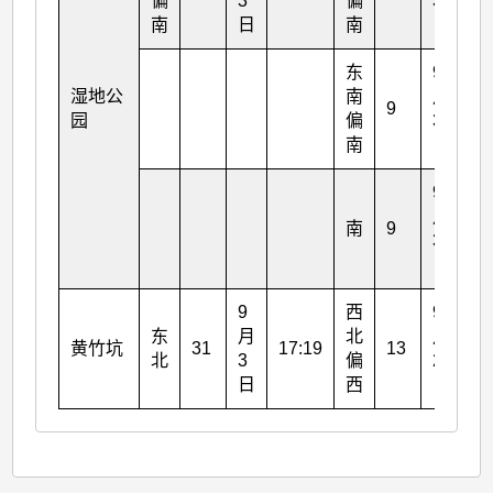
偏
3
偏
3
南
日
南
日
东
9
湿地公
南
月
9
15
园
偏
3
南
日
9
月
南
9
19
3
日
9
西
9
东
月
北
月
黄竹坑
31
17:19
13
21
北
3
偏
2
日
西
日