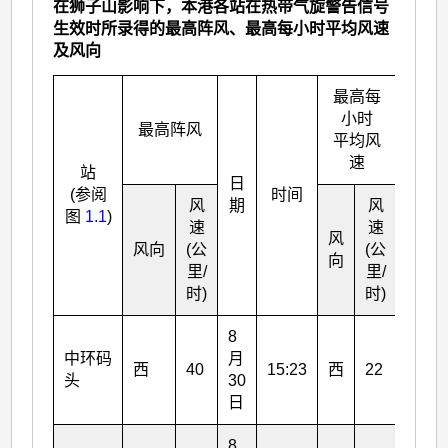
在狮子山影响下，本港各站在热带气旋警告信号
生效时所录得的最高阵风、最高每小时平均风速
及风向
最高每
小时
最高阵风
平均风
速
站
日
日
(参阅
时间
风
期
风
期
图
1.1
)
速
速
风
风向
(公
(公
向
里/
里/
时)
时)
8
8
中环码
月
月
西
40
15:23
西
22
头
30
30
日
日
8
8