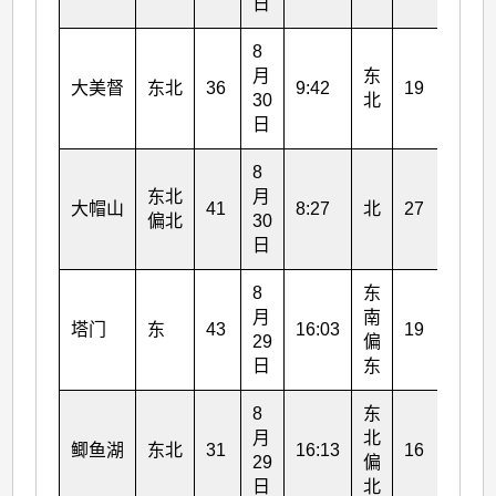
日
日
8
8
月
东
月
大美督
东北
36
9:42
19
30
北
30
日
日
8
8
东北
月
月
大帽山
41
8:27
北
27
偏北
30
30
日
日
8
东
8
月
南
月
塔门
东
43
16:03
19
29
偏
29
日
东
日
8
东
8
月
北
月
鲫鱼湖
东北
31
16:13
16
29
偏
29
日
北
日