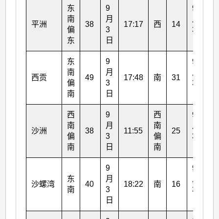
东
9
9
南
月
月
平洲
38
17:17
西
14
1:
偏
3
3
东
日
日
东
9
9
南
月
月
西贡
49
17:48
南
31
18
偏
3
3
南
日
日
西
9
西
9
南
月
南
月
沙洲
38
11:55
25
14
偏
3
偏
3
南
日
南
日
9
9
东
月
月
沙螺湾
40
18:22
南
16
17
南
3
3
日
日