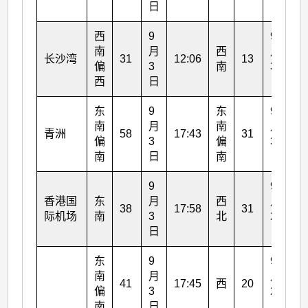
日
日
西
9
9
南
月
西
月
长沙湾
31
12:06
13
13
偏
3
南
3
西
日
日
东
9
东
9
南
月
南
月
青洲
58
17:43
31
18
偏
3
偏
3
南
日
南
日
9
9
香港国
东
月
西
月
38
17:58
31
21
际机场
南
3
北
2
日
日
东
9
9
南
月
月
41
17:45
西
20
21
偏
3
2
南
日
日