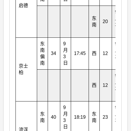
启德
9
东
月
20
18
南
3
日
东
9
9
南
月
月
34
17:45
西
12
21
偏
3
2
南
日
日
京士
柏
9
月
西
12
23
2
日
9
9
东
月
东
月
40
18:19
23
19
南
3
南
3
日
日
流浮