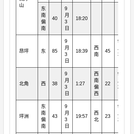
山
东
9
南
月
40
18:20
偏
3
南
日
9
9
月
西
月
昂坪
东
85
18:39
45
14
3
南
3
日
日
9
西
9
月
南
月
北角
西
38
1:27
22
21
3
偏
2
日
西
日
东
9
9
南
月
西
月
坪洲
43
19:57
23
21
偏
3
北
2
南
日
日