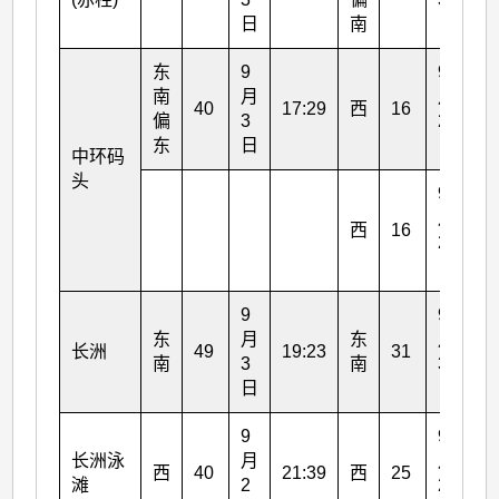
日
南
日
东
9
9
南
月
月
40
17:29
西
16
21
偏
3
2
东
日
日
中环码
头
9
月
西
16
22
2
日
9
9
东
月
东
月
长洲
49
19:23
31
20
南
3
南
3
日
日
9
9
长洲泳
月
月
西
40
21:39
西
25
22
滩
2
2