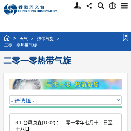
个
语
搜
分
选
人
言
寻
享
单
版
网
站
>
天气
>
热带气旋
>
二零一零热带气旋
二零一零热带气旋
3.1 台风康森(1002) ：二零一零年七月十二日至
十八日