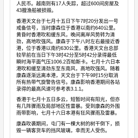
人民币。越南则有17人失踪，超过600间房屋及
43艘渔船被损毁。
香港天文台于七月十五日下午7时20分发出一号
戒备信号，当时康森位于香港以南约640公里。
黄昏时香港吹和缓东风，晚间离岸风势转为清
劲，高地吹强风。康森于下午八时左右最接近香
港，位于香港以南约630公里。香港天文台总部
较早前在当日下午3时42分至5时42分录得最低
瞬时海平面气压1006.2百帕斯卡。七月十六日本
港吹和缓至清劲东至东南风，高地吹强风。随着
康森逐渐远离本港，天文台于下午9时15分取消
所有热带气旋警告信号。康森影响香港期间各站
录得的最高风速可参考表3.1.1。
香港于七月十五日多云，短暂时间有阳光，但亦
有几阵骤雨及局部地区性雷暴。受到康森的外围
雨带影响，七月十六日本港有狂风骤雨及雷暴。
康森吹袭期间，屯门有一棵大树的树干倒下，损
毁一辆客货车的挡风玻璃，幸而无人受伤。