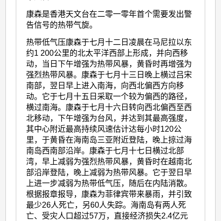
康森是香港天文台在二零一零年首个需要发出警
告信号的热带气旋。
热带低气压康森于七月十二日凌晨在马尼拉以东
约1 200公里的北太平洋西部上形成，并向西移
动，当日下午增强为热带风暴，黄昏时再增强为
强烈热带风暴。康森于七月十三日晚上横过吕宋
南部，翌日早上进入南海，向西北偏西方向移
动。它于七月十五日采取一个较为偏西的路径，
横过南海。康森于七月十六日转向西北偏西至西
北移动，下午增强为台风，并达到其最高强度，
其中心附近最高持续风速估计达每小时120公
里，于黄昏在海南岛三亚附近登陆，晚上掠过海
南岛西南部沿岸。康森于七月十七日横过北部
湾，早上减弱为强烈热带风暴，黄昏时在越南北
部沿岸登陆，晚上减弱为热带风暴。它于翌日早
上进一步减弱为热带低气压，随后在内陆消散。
根据报章报导，康森为菲律宾带来暴雨，并引致
最少26人死亡，另60人失踪。海南岛有两人死
亡、受灾人口超过57万，直接经济损失2.4亿元