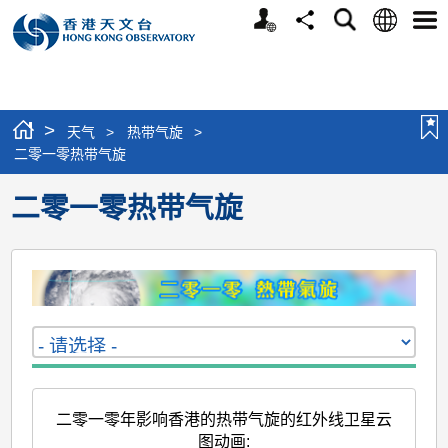
个
语
搜
分
选
人
言
寻
享
单
版
网
站
>
天气
>
热带气旋
>
二零一零热带气旋
二零一零热带气旋
二零一零年影响香港的热带气旋的红外线卫星云
图动画
: