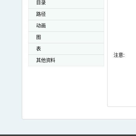
目录
路径
动画
图
表
注意:
其他资料