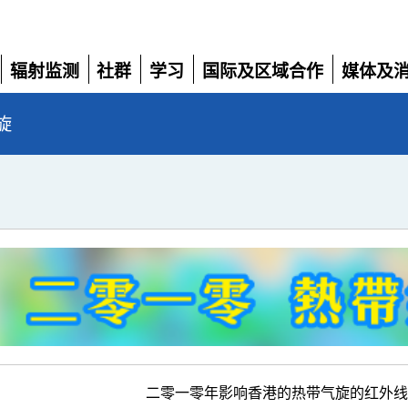
辐射监测
社群
学习
国际及区域合作
媒体及
展
展
展
展
展
开
开
开
开
开
旋
二零一零年影响香港的热带气旋的红外线