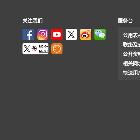
关注我们
服务台
公用表
联络及
M5.0+
M6.0+
公开资
相关网
快速用