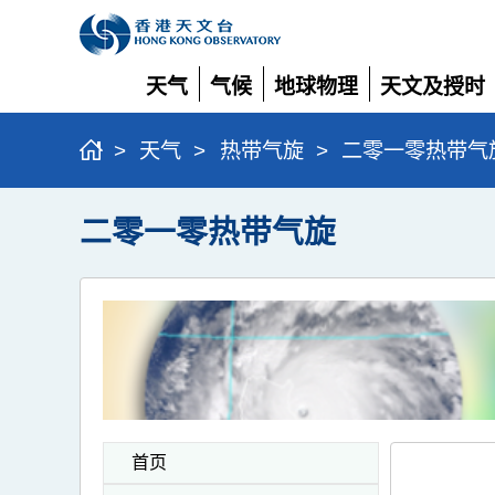
天气
气候
地球物理
天文及授时
展
展
展
展
开
开
开
开
>
天气
>
热带气旋
>
二零一零热带气
二零一零热带气旋
首页