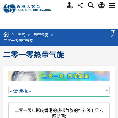
个
语
搜
分
选
人
言
寻
享
单
版
网
站
>
天气
>
热带气旋
>
二零一零热带气旋
二零一零热带气旋
二零一零年影响香港的热带气旋的红外线卫星云
图动画
: