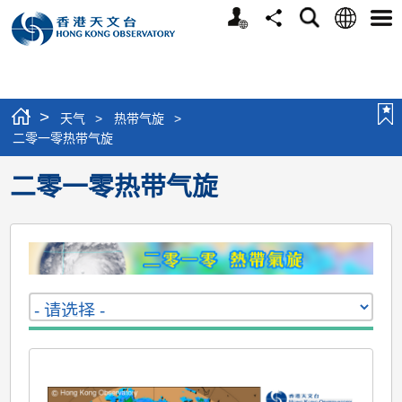
个
语
搜
分
选
人
言
寻
享
单
版
网
站
>
天气
>
热带气旋
>
二零一零热带气旋
二零一零热带气旋