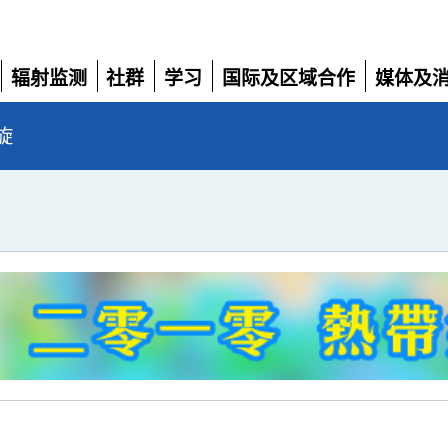
辐射监测
社群
学习
国际及区域合作
媒体及
展
展
展
展
展
开
开
开
开
开
旋