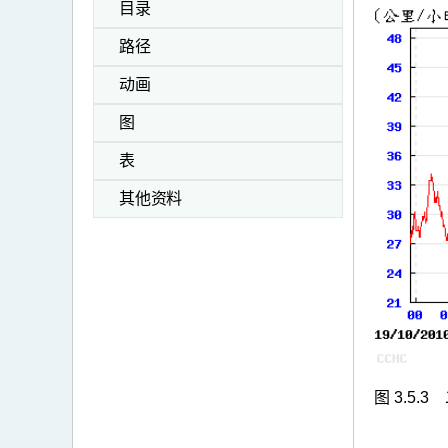
目录
路径
动画
图
表
其他资料
图 3.5.3