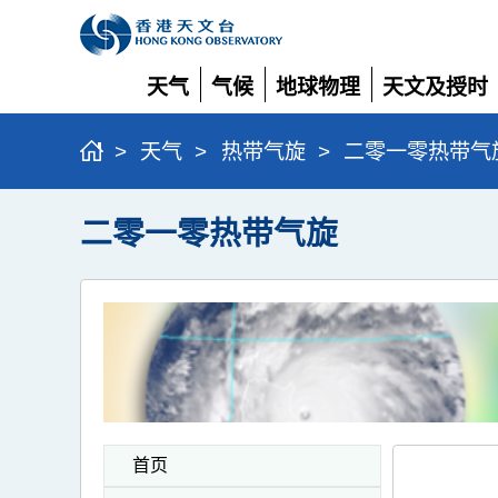
天气
气候
地球物理
天文及授时
展
展
展
展
开
开
开
开
>
天气
>
热带气旋
>
二零一零热带气
二零一零热带气旋
首页