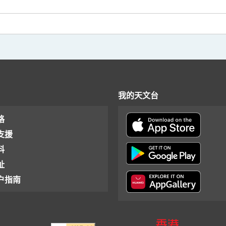
我的天文台
格
支援
料
址
户指南