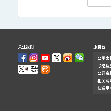
关注我们
服务台
公用表
联络及
M5.0+
M6.0+
公开资
相关网
快速用