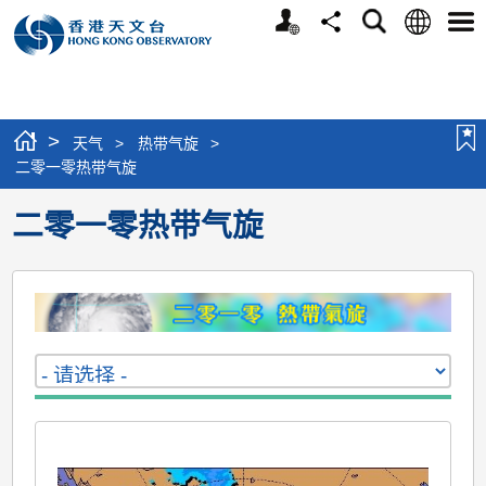
个
语
搜
分
选
人
言
寻
享
单
版
网
站
>
天气
>
热带气旋
>
二零一零热带气旋
二零一零热带气旋