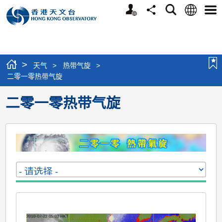
个
语
搜
分
选
人
言
寻
享
单
版
网
站
>
天气
>
热带气旋
>
二零一零热带气旋
二零一零热带气旋