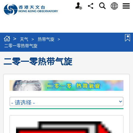
个
语
搜
分
选
人
言
寻
享
单
版
网
站
>
天气
>
热带气旋
>
二零一零热带气旋
二零一零热带气旋