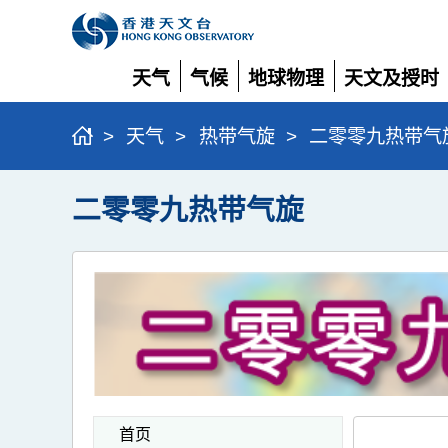
天气
气候
地球物理
天文及授时
展
展
展
展
开
开
开
开
>
天气
>
热带气旋
>
二零零九热带气
二零零九热带气旋
首页