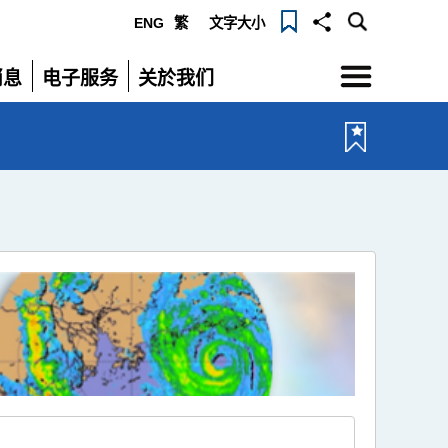
ENG
繁
文字大小
选
消息
电子服务
关於我们
单
展
展
开
开