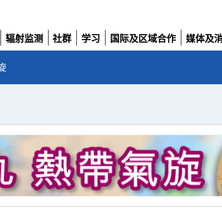
辐射监测
社群
学习
国际及区域合作
媒体及
展
展
展
展
展
开
开
开
开
开
旋