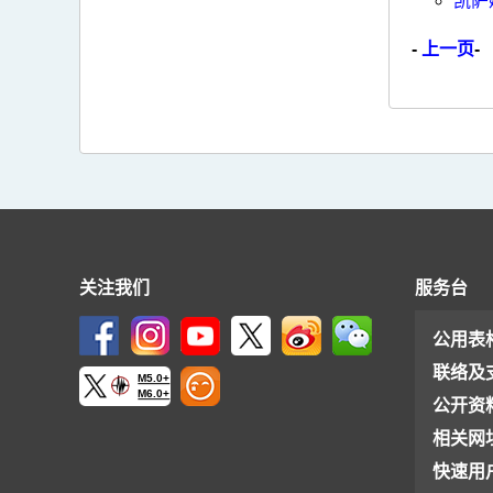
凯萨
-
上一页
-
关注我们
服务台
公用表
联络及
M5.0+
M6.0+
公开资
相关网
快速用