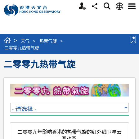
个
语
搜
分
选
人
言
寻
享
单
版
网
站
>
天气
>
热带气旋
>
二零零九热带气旋
二零零九热带气旋
二零零九年影响香港的热带气旋的红外线卫星云
图动画
: