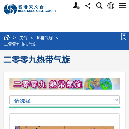
个
语
搜
分
选
人
言
寻
享
单
版
网
站
>
天气
>
热带气旋
>
二零零九热带气旋
二零零九热带气旋