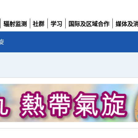
辐射监测
社群
学习
国际及区域合作
媒体及
展
展
展
展
展
开
开
开
开
开
旋