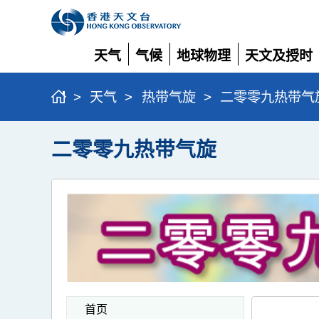
天气
气候
地球物理
天文及授时
展
展
展
展
开
开
开
开
>
天气
>
热带气旋
>
二零零九热带气
二零零九热带气旋
首页