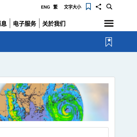
ENG
繁
文字大小
选
消息
电子服务
关於我们
单
展
展
开
开