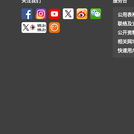
关注我们
服务台
公用表
联络及
M5.0+
M6.0+
公开资
相关网
快速用