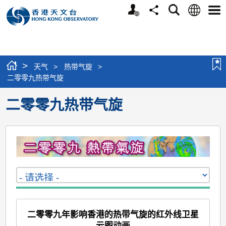
个
语
搜
分
选
人
言
寻
享
单
版
网
站
>
天气
>
热带气旋
>
二零零九热带气旋
二零零九热带气旋
二零零九年影响香港的热带气旋的红外线卫星
云图动画