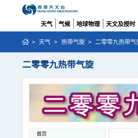
天气
气候
地球物理
天文及授时
展
展
展
展
开
开
开
开
>
天气
>
热带气旋
>
二零零九热带气
二零零九热带气旋
首页