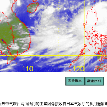
带气旋》网页所用的卫星图像接收自日本气象厅的多用途输送卫星-1R(Multi-fu