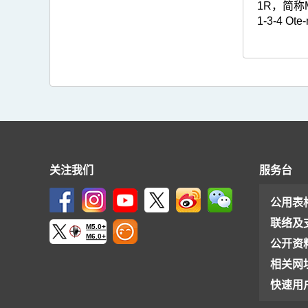
1R，简称M
1-3-4 Ote
关注我们
服务台
公用表
联络及
M5.0+
M6.0+
公开资
相关网
快速用