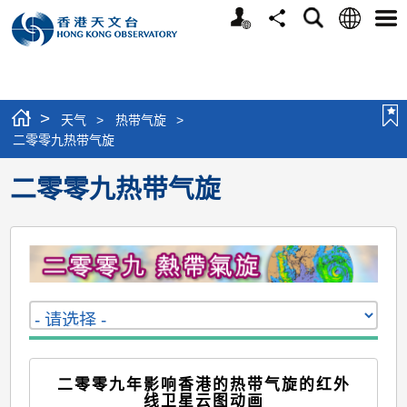
个
语
搜
分
选
人
言
寻
享
单
版
网
站
>
天气
>
热带气旋
>
二零零九热带气旋
二零零九热带气旋
二零零九年影响香港的热带气旋的红外
线卫星云图动画