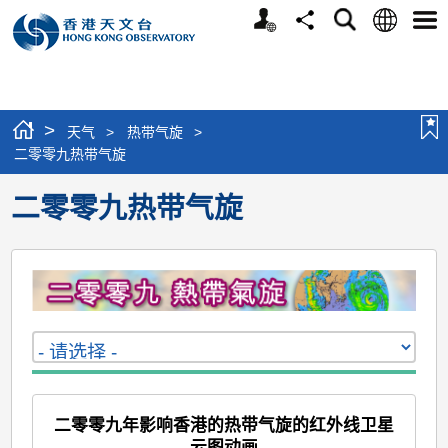
个
语
搜
分
选
人
言
寻
享
单
版
网
站
>
天气
>
热带气旋
>
二零零九热带气旋
二零零九热带气旋
二零零九年影响香港的热带气旋的红外线卫星
云图动画